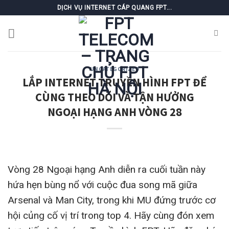
Skip
DỊCH VỤ INTERNET CÁP QUANG FPT...
to
content
UNCATEGORIZED
LẮP INTERNET TRUYỀN HÌNH FPT ĐỂ
CÙNG THEO DÕI VÀ TẬN HƯỞNG
NGOẠI HẠNG ANH VÒNG 28
Vòng 28 Ngoại hạng Anh diễn ra cuối tuần này
hứa hẹn bùng nổ với cuộc đua song mã giữa
Arsenal và Man City, trong khi MU đứng trước cơ
hội củng cố vị trí trong top 4. Hãy cùng đón xem