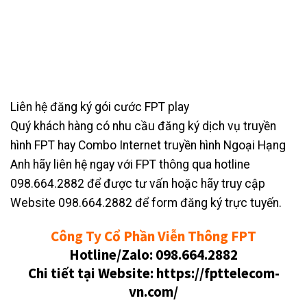
Liên hệ đăng ký gói cước FPT play
Quý khách hàng có nhu cầu đăng ký dịch vụ truyền
hình FPT hay Combo Internet truyền hình Ngoại Hạng
Anh hãy liên hệ ngay với FPT thông qua hotline
098.664.2882 để được tư vấn hoặc hãy truy cập
Website 098.664.2882 để form đăng ký trực tuyến.
Công Ty Cổ Phần Viễn Thông FPT
Hotline/Zalo:
098.664.2882
Chi tiết tại Website: https://fpttelecom-
vn.com/