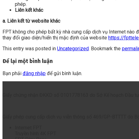
phép.
Liên kết khác
a. Liên kết từ website khác
FPT không cho phép bất kỳ nhà cung cấp dịch vụ Internet nào đ
thay đổi giao diện/hiển thị mặc định của website
https://fptte
This entry was posted in
Uncategorized
. Bookmark the
permali
Để lại một bình luận
Bạn phải
đăng nhập
để gửi bình luận.
Giấy chứng nhận ĐKKD số 0101778163 do Sở Kế hoạch Đầu tư
Giấy phép cung cấp dịch vụ viễn thông số 469/GP-BTTTT do Bộ
Internet FPT
Truyền hình 4K FPT