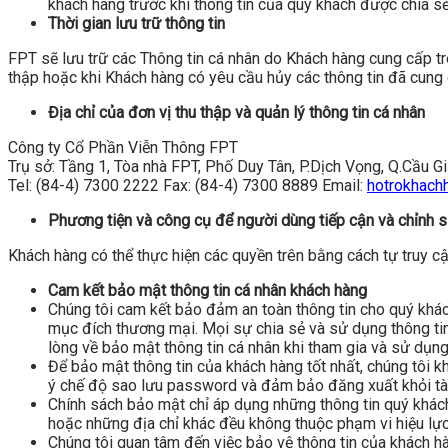
khách hàng trước khi thông tin của quý khách được chia s
Thời gian lưu trữ thông tin
FPT sẽ lưu trữ các Thông tin cá nhân do Khách hàng cung cấp tr
thập hoặc khi Khách hàng có yêu cầu hủy các thông tin đã cung 
Địa chỉ của đơn vị thu thập và quản lý thông tin cá nhân
Công ty Cổ Phần Viễn Thông FPT
Trụ sở: Tầng 1, Tòa nhà FPT, Phố Duy Tân, P.Dịch Vọng, Q.Cầu Gi
Tel: (84-4) 7300 2222 Fax: (84-4) 7300 8889 Email:
hotrokhach
Phương tiện và công cụ để người dùng tiếp cận và chỉnh s
Khách hàng có thể thực hiện các quyền trên bằng cách tự truy c
Cam kết bảo mật thông tin cá nhân khách hàng
Chúng tôi cam kết bảo đảm an toàn thông tin cho quý khách
mục đích thương mại. Mọi sự chia sẻ và sử dụng thông tin
lòng về bảo mật thông tin cá nhân khi tham gia và sử dụng
Để bảo mật thông tin của khách hàng tốt nhất, chúng tôi 
ý chế độ sao lưu password và đảm bảo đăng xuất khỏi tà
Chính sách bảo mật chỉ áp dụng những thông tin quý khách
hoặc những địa chỉ khác đều không thuộc phạm vi hiệu lực
Chúng tôi quan tâm đến việc bảo vệ thông tin của khách hàn