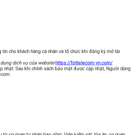
in cho khách hàng cá nhân và tổ chức khi đăng ký mở tài
 dụng dịch vụ của website
https://fpttelecom-vn.com/
cập nhật. Sau khi chính sách bảo mật được cập nhật, Người dùng
ecom.
u từ cơ quan tư pháp bao gồm: Viện kiểm sát, tòa án, cơ quan