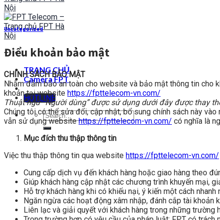
Uncategorized
Điểu khoản bảo mật
TRANG CHỦ
CHÍNH SÁCH BẢO MẬT
Camera FPT
Nhằm đảm bảo an toàn cho website và bảo mật thông tin cho kh
khoản tại website
https://fpttelecom-vn.com/
HOTLINE
Thuật ngữ “Người dùng” được sử dụng dưới đây được thay thế 
Chúng tôi có thể sửa đổi, cập nhật, bổ sung chính sách này vào
vẫn sử dụng website
https://fpttelecom-vn.com/
có nghĩa là n
Mục đích thu thập thông tin
Việc thu thập thông tin qua website
https://fpttelecom-vn.com/
Cung cấp dịch vụ đến khách hàng hoặc giao hàng theo đún
Giúp khách hàng cập nhật các chương trình khuyến mại, g
Hỗ trợ khách hàng khi có khiếu nại, ý kiến một cách nhanh 
Ngăn ngừa các hoạt động xâm nhập, đánh cắp tài khoản k
Liên lạc và giải quyết với khách hàng trong những trường 
Trong trường hợp có yêu cầu của pháp luật: FPT có trách n