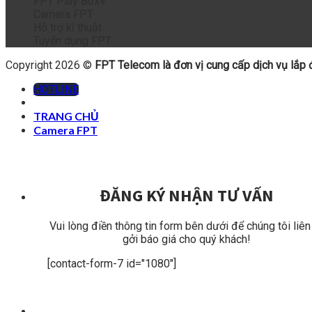
FPT Play Box+
Camera FPT
Hỗ trợ kĩ thuật
Tuyển dụng FPT
Copyright 2026 ©
FPT Telecom là đơn vị cung cấp dịch vụ lắp đặ
HOTLINE
TRANG CHỦ
Camera FPT
ĐĂNG KÝ NHẬN TƯ VẤN
Vui lòng điền thông tin form bên dưới để chúng tôi liên
gởi báo giá cho quý khách!
[contact-form-7 id="1080"]