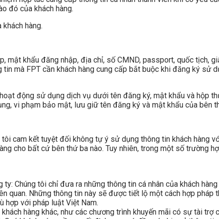
nào đó của khách hàng.
a khách hàng.
hập, mật khẩu đăng nhập, địa chỉ, số CMND, passport, quốc tịch, g
ng tin mà FPT cần khách hàng cung cấp bắt buộc khi đăng ký sử 
 hoạt động sử dụng dịch vụ dưới tên đăng ký, mật khẩu và hộp thư
ụng, vi phạm bảo mật, lưu giữ tên đăng ký và mật khẩu của bên t
g tôi cam kết tuyệt đối không tự ý sử dụng thông tin khách hàng v
ng cho bất cứ bên thứ ba nào. Tuy nhiên, trong một số trường hợp
g ty: Chúng tôi chỉ đưa ra những thông tin cá nhân của khách hàn
liên quan. Những thông tin này sẽ được tiết lộ một cách hợp pháp 
ù hợp với pháp luật Việt Nam.
n khách hàng khác, như các chương trình khuyến mãi có sự tài trợ