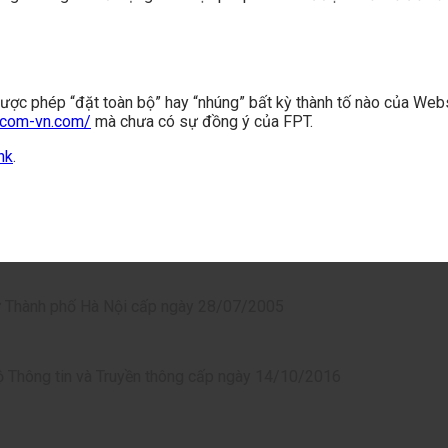
ược phép “đặt toàn bộ” hay “nhúng” bất kỳ thành tố nào của Web
lecom-vn.com/
mà chưa có sự đồng ý của FPT.
nk
.
 Thành phố Hà Nội cấp ngày 28/07/2005
 Thông tin và Truyền thông cấp ngày 14/10/2016