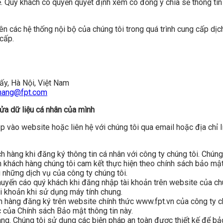
ẻ. Quý khách có quyền quyết định xem có đồng ý chia sẻ thông tin
ên các hệ thống nội bộ của chúng tôi trong quá trình cung cấp dị
cấp.
ấy, Hà Nội, Việt Nam
hang@fpt.com
ửa dữ liệu cá nhân của mình
ập vào website hoặc liên hệ với chúng tôi qua email hoặc địa chỉ
 hàng khi đăng ký thông tin cá nhân với công ty chúng tôi. Chúng
 khách hàng chúng tôi cam kết thực hiện theo chính sách bảo mật 
 những dịch vụ của công ty chúng tôi.
khuyến cáo quý khách khi đăng nhập tài khoản trên website của ch
i khoản khi sử dụng máy tính chung.
 hàng đăng ký trên website chính thức www.fpt.vn của công ty c
 của Chính sách Bảo mật thông tin này.
g. Chúng tôi sử dụng các biện pháp an toàn được thiết kế để bảo v